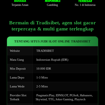
Terjamin Aman
Gambling
No. 1 di Indonesia
Bermain di Tradisibet, agen slot gacor
terpercaya & multi game terlengkap
TENTANG SITUS JUDI SLOT ONLINE TRADISIBET
Website
TRADISIBET
Mata Uang
Indonesian Rupiah (IDR)
Min Deposit
10.000 IDR
Lama Depo
1-3 Mins
Lama Wede
2-5 Mins
Provider Slot
PragmaticPlay, IDNSLOT, PGSoft, Habanero,
Terbaik
Skywind, TTG, Joker Gaming, Playtech