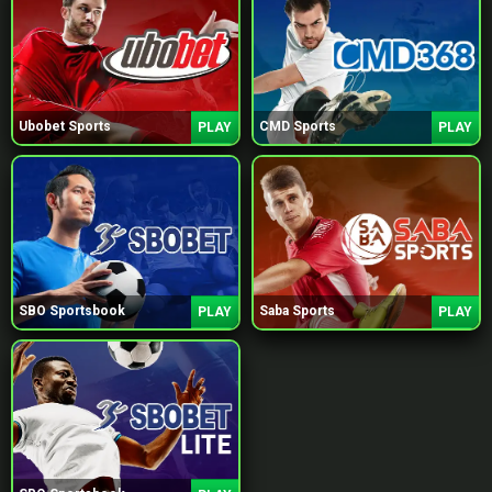
Ubobet Sports
CMD Sports
PLAY
PLAY
SBO Sportsbook
Saba Sports
PLAY
PLAY