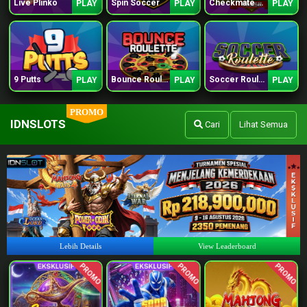
Live Plinko
Spin Soccer
Checkmate Rush
PLAY
PLAY
PLAY
9 Putts
Bounce Roulette
Soccer Roulette
PLAY
PLAY
PLAY
PROMO
IDNSLOTS
Cari
Lihat Semua
Lebih Details
View Leaderboard
PROMO
PROMO
PROMO