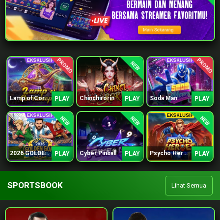
PROMO
PROMO
NEW
Lamp of Cornucopia
Chinchirorin
Soda Man
PLAY
PLAY
PLAY
NEW
NEW
NEW
2026 GOLDEN GOAL RUSH
Cyber Pinball
Psycho Heroes
PLAY
PLAY
PLAY
SPORTSBOOK
Lihat Semua