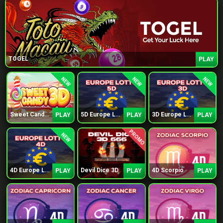
TOGEL
PLAY
NEW
NEW
NEW
Sweet Candy 3D
5D Europe Lotto
3D Europe Lotto
PLAY
PLAY
PLAY
PROMO
NEW
4D Europe Lotto
Devil Dice 3D
4D Scorpio
PLAY
PLAY
PLAY