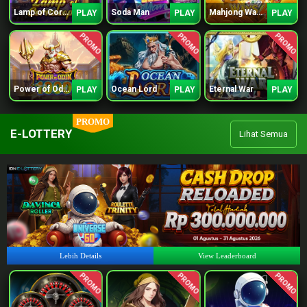
Lamp of Cornucopia
Soda Man
Mahjong Ways IV
PLAY
PLAY
PLAY
PROMO
PROMO
PROMO
Power of Odin 1000
Ocean Lord
Eternal War
PLAY
PLAY
PLAY
PROMO
E-LOTTERY
Lihat Semua
Lebih Details
View Leaderboard
PROMO
PROMO
PROMO