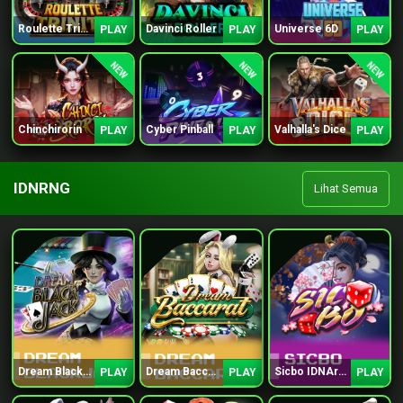
Roulette Trinity
Davinci Roller
Universe 6D
PLAY
PLAY
PLAY
NEW
NEW
NEW
Chinchirorin
Cyber Pinball
Valhalla's Dice
PLAY
PLAY
PLAY
IDNRNG
Lihat Semua
Dream Blackjack
Dream Baccarat
Sicbo IDNArcade
PLAY
PLAY
PLAY